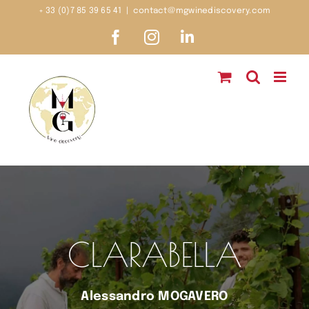
Passer
+ 33 (0)7 85 39 65 41
|
contact@mgwinediscovery.com
au
Facebook
Instagram
LinkedIn
contenu
CLARABELLA
Alessandro MOGAVERO