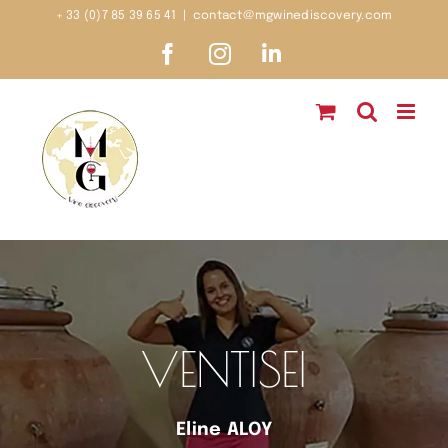
Passer
+ 33 (0)7 85 39 65 41
|
contact@mgwinediscovery.com
au
Facebook
Instagram
LinkedIn
contenu
VENTISEI
Eline ALOY