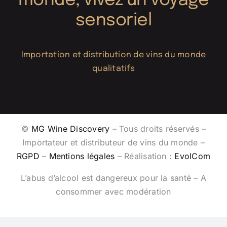
monde, vivez un voyage
sensoriel
Importation et distribution de vins du monde
qualitatifs
©
MG Wine Discovery
– Tous droits réservés –
Importateur et distributeur de vins du monde –
RGPD
–
Mentions légales
– Réalisation :
EvolCom
L’abus d’alcool est dangereux pour la santé – A
consommer avec modération