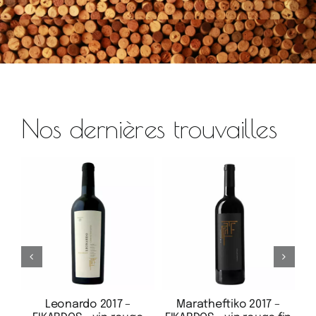
Nos dernières trouvailles
Leonardo 2017 –
Maratheftiko 2017 –
Xi