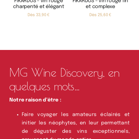
e
FIKARDOS – vin rouge
FIKARDOS – vin rouge fin
d
charpenté et élégant
et complexe
Dès 
33,90
€
Dès 
25,60
€
MG Wine Discovery, en
quelques mots…
Notre raison d’être :
Faire voyager les amateurs éclairés et
initier les néophytes, en leur permettant
de déguster des vins exceptionnels,