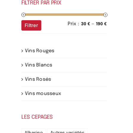
FILTRER PAR PRIX
Prix :
—
Prix
Prix
30 €
190 €
Filtrer
min
max
Vins Rouges
Vins Blancs
Vins Rosés
Vins mousseux
LES CEPAGES
Albarino
Autres variétés