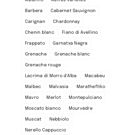
Barbera
Cabernet Sauvignon
Carignan
Chardonnay
Chenin blanc
Fiano di Avellino
Frappato
Garnatxa Negra
Grenache
Grenache blanc
Grenache rouge
Lacrima di Morro d'Alba
Macabeu
Malbec
Malvasia
Maratheftiko
Mavro
Merlot
Montepulciano
Moscato bianco
Mourvèdre
Muscat
Nebbiolo
Nerello Cappuccio