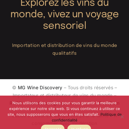
Explorez les vins du
monde, vivez un voyage
sensoriel
Importation et distribution de vins du monde
qualitatifs
©
MG Wine Discovery
– Tous droits réservés –
Importateur et distributeur de vins du monde –
RGPD
–
Mentions légales
– Réalisation :
EvolCom
Nous utilisons des cookies pour vous garantir la meilleure
expérience sur notre site web. Si vous continuez à utiliser ce
site, nous supposerons que vous en êtes satisfait.
Politique de
L’abus d’alcool est dangereux pour la santé – A
confidentialité
consommer avec modération
J'accepte
Je refuse