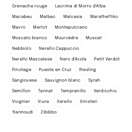
Grenache rouge
Lacrima di Morro d'Alba
Macabeu
Malbec
Malvasia
Maratheftiko
Mavro
Merlot
Montepulciano
Moscato bianco
Mourvèdre
Muscat
Nebbiolo
Nerello Cappuccio
Nerello Mascalese
Nero d'Avola
Petit Verdot
Pinotage
Puesta en Cruz
Riesling
Sangiovese
Sauvignon blanc
Syrah
Sémillon
Tannat
Tempranillo
Verdicchio
Viognier
Viura
Xarello
Xinisteri
Yiannoudi
Zibibbo