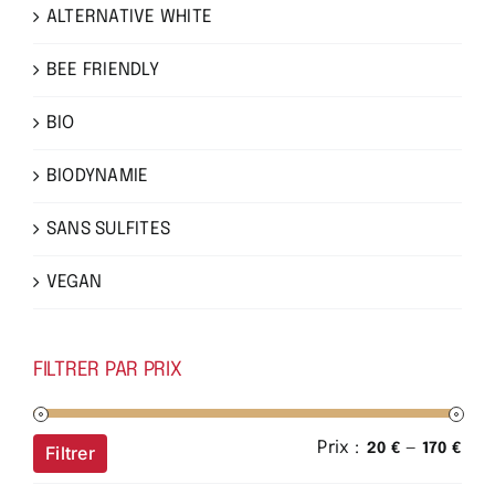
ALTERNATIVE WHITE
BEE FRIENDLY
BIO
BIODYNAMIE
SANS SULFITES
VEGAN
FILTRER PAR PRIX
Prix :
—
Prix
Prix
20 €
170 €
Filtrer
min
ma