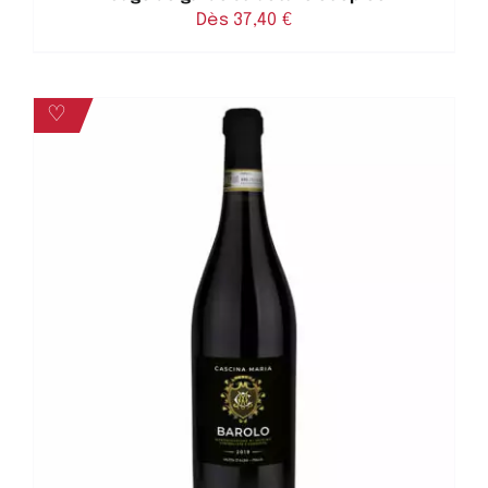
Dès 
37,40
€
♡