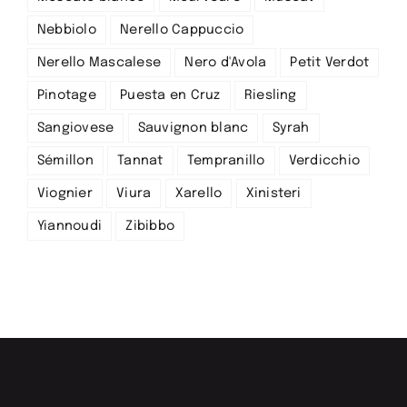
Nebbiolo
Nerello Cappuccio
Nerello Mascalese
Nero d'Avola
Petit Verdot
Pinotage
Puesta en Cruz
Riesling
Sangiovese
Sauvignon blanc
Syrah
Sémillon
Tannat
Tempranillo
Verdicchio
Viognier
Viura
Xarello
Xinisteri
Yiannoudi
Zibibbo