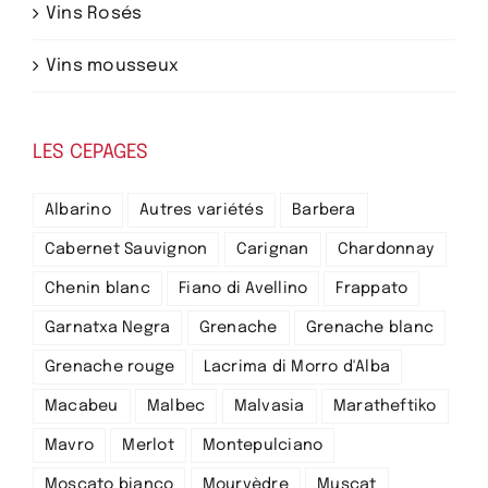
Vins Rosés
Vins mousseux
LES CEPAGES
Albarino
Autres variétés
Barbera
Cabernet Sauvignon
Carignan
Chardonnay
Chenin blanc
Fiano di Avellino
Frappato
Garnatxa Negra
Grenache
Grenache blanc
Grenache rouge
Lacrima di Morro d'Alba
Macabeu
Malbec
Malvasia
Maratheftiko
Mavro
Merlot
Montepulciano
Moscato bianco
Mourvèdre
Muscat