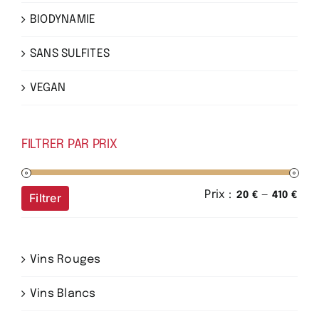
BIODYNAMIE
SANS SULFITES
VEGAN
FILTRER PAR PRIX
Prix :
—
Prix
Prix
20 €
410 €
Filtrer
min
ma
Vins Rouges
Vins Blancs