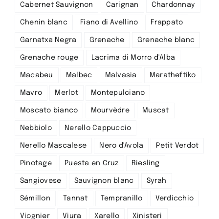
Cabernet Sauvignon
Carignan
Chardonnay
Chenin blanc
Fiano di Avellino
Frappato
Garnatxa Negra
Grenache
Grenache blanc
Grenache rouge
Lacrima di Morro d'Alba
Macabeu
Malbec
Malvasia
Maratheftiko
Mavro
Merlot
Montepulciano
Moscato bianco
Mourvèdre
Muscat
Nebbiolo
Nerello Cappuccio
Nerello Mascalese
Nero d'Avola
Petit Verdot
Pinotage
Puesta en Cruz
Riesling
Sangiovese
Sauvignon blanc
Syrah
Sémillon
Tannat
Tempranillo
Verdicchio
Viognier
Viura
Xarello
Xinisteri