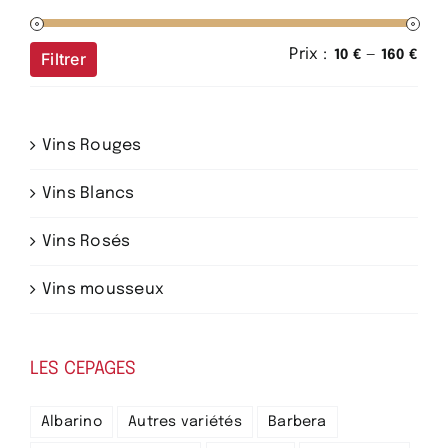
Prix :
—
Prix
Prix
10 €
160 €
Filtrer
min
ma
Vins Rouges
Vins Blancs
Vins Rosés
Vins mousseux
LES CEPAGES
Albarino
Autres variétés
Barbera