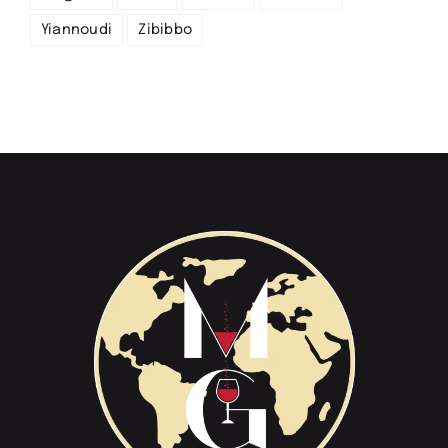
Yiannoudi
Zibibbo