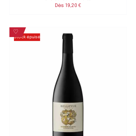
Dès 
19,20
€
♡
Stock épuisé