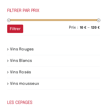
FILTRER PAR PRIX
Prix :
—
Prix
Prix
10 €
120 €
Filtrer
min
ma
Vins Rouges
Vins Blancs
Vins Rosés
Vins mousseux
LES CEPAGES