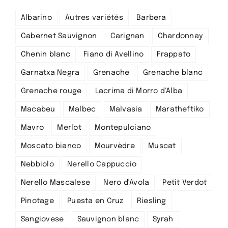
Albarino
Autres variétés
Barbera
Cabernet Sauvignon
Carignan
Chardonnay
Chenin blanc
Fiano di Avellino
Frappato
Garnatxa Negra
Grenache
Grenache blanc
Grenache rouge
Lacrima di Morro d'Alba
Macabeu
Malbec
Malvasia
Maratheftiko
Mavro
Merlot
Montepulciano
Moscato bianco
Mourvèdre
Muscat
Nebbiolo
Nerello Cappuccio
Nerello Mascalese
Nero d'Avola
Petit Verdot
Pinotage
Puesta en Cruz
Riesling
Sangiovese
Sauvignon blanc
Syrah