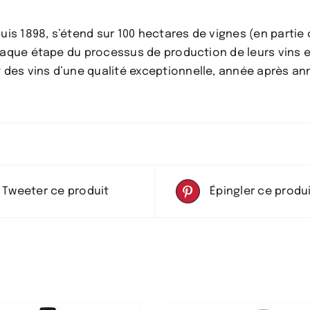
vin
blanc
s 1898, s’étend sur 100 hectares de vignes (en partie 
frais
Chaque étape du processus de production de leurs vins e
et
 des vins d’une qualité exceptionnelle, année après an
fruité
Tweeter ce produit
Épingler ce produ