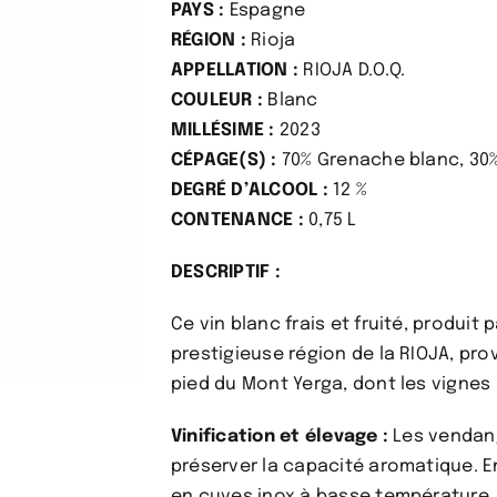
PAYS :
Espagne
RÉGION :
Rioja
APPELLATION :
RIOJA D.O.Q.
COULEUR :
Blanc
MILLÉSIME :
2023
CÉPAGE(S) :
70% Grenache blanc, 30%
DEGRÉ D’ALCOOL :
12 %
CONTENANCE :
0,75 L
DESCRIPTIF :
Ce vin blanc frais et fruité, produi
prestigieuse région de la RIOJA, pro
pied du Mont Yerga, dont les vignes 
Vinification et élevage :
Les vendang
préserver la capacité aromatique. E
en cuves inox à basse température, po