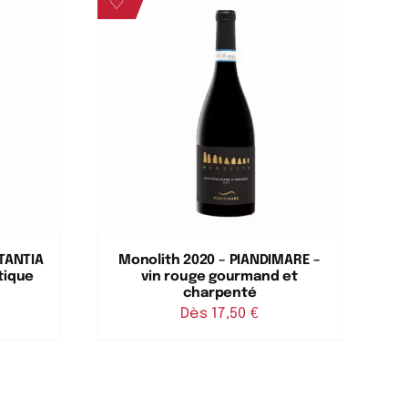
♡
TANTIA
Monolith 2020 – PIANDIMARE –
atique
vin rouge gourmand et
charpenté
Dès 
17,50
€