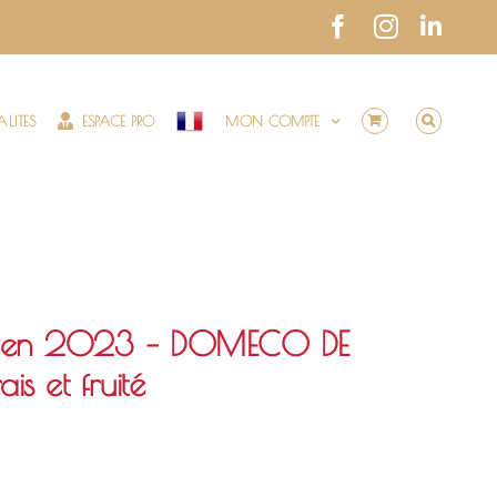
Facebook
Instagram
Link
LITES
ESPACE PRO
MON COMPTE
oven 2023 – DOMECO DE
s et fruité