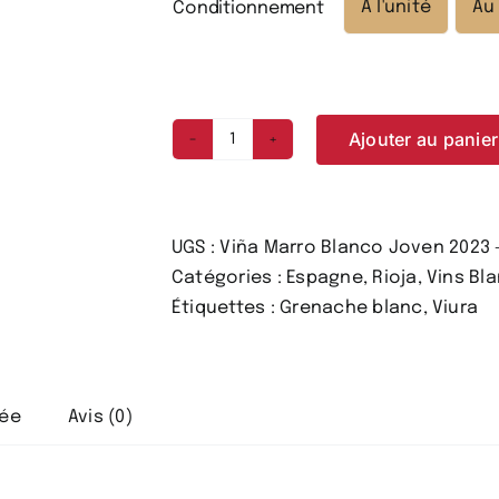
A l'unité
Au
Conditionnement

Ajouter au panier
quantité
de
Viña
Marro
UGS :
Viña Marro Blanco Joven 2023
Blanco
Catégories :
Espagne
,
Rioja
,
Vins Bl
Joven
Étiquettes :
Grenache blanc
,
Viura
2023
-
DOMECO
vée
Avis (0)
DE
JARAUTA
-