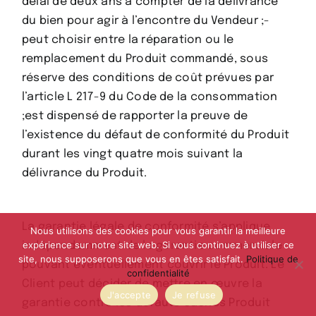
délai de deux ans à compter de la délivrance
du bien pour agir à l’encontre du Vendeur ;-
peut choisir entre la réparation ou le
remplacement du Produit commandé, sous
réserve des conditions de coût prévues par
l’article L 217-9 du Code de la consommation
;est dispensé de rapporter la preuve de
l’existence du défaut de conformité du Produit
durant les vingt quatre mois suivant la
délivrance du Produit.
La garantie légale de conformité s’applique
Nous utilisons des cookies pour vous garantir la meilleure
expérience sur notre site web. Si vous continuez à utiliser ce
indépendamment de la garantie commerciale
site, nous supposerons que vous en êtes satisfait.
Politique de
pouvant éventuellement couvrir le Produit. Le
confidentialité
Client peut décider de mettre en œuvre la
J'accepte
Je refuse
garantie contre les défauts cachés Produit