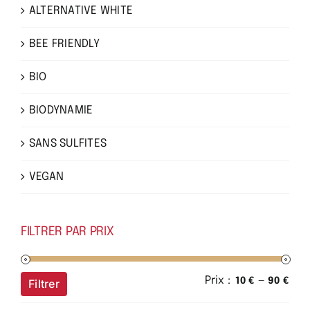
ALTERNATIVE WHITE
BEE FRIENDLY
BIO
BIODYNAMIE
SANS SULFITES
VEGAN
FILTRER PAR PRIX
Prix :
—
Prix
Prix
10 €
90 €
Filtrer
min
ma