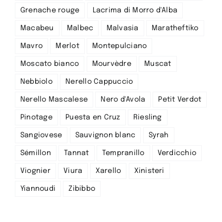
Grenache rouge
Lacrima di Morro d'Alba
Macabeu
Malbec
Malvasia
Maratheftiko
Mavro
Merlot
Montepulciano
Moscato bianco
Mourvèdre
Muscat
Nebbiolo
Nerello Cappuccio
Nerello Mascalese
Nero d'Avola
Petit Verdot
Pinotage
Puesta en Cruz
Riesling
Sangiovese
Sauvignon blanc
Syrah
Sémillon
Tannat
Tempranillo
Verdicchio
Viognier
Viura
Xarello
Xinisteri
Yiannoudi
Zibibbo