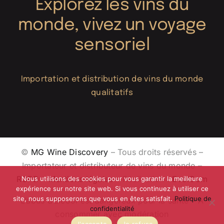
Explorez les vins du
monde, vivez un voyage
sensoriel
Importation et distribution de vins du monde
qualitatifs
©
MG Wine Discovery
– Tous droits réservés –
Importateur et distributeur de vins du monde –
RGPD
–
Mentions légales
– Réalisation :
EvolCom
Nous utilisons des cookies pour vous garantir la meilleure
expérience sur notre site web. Si vous continuez à utiliser ce
site, nous supposerons que vous en êtes satisfait.
Politique de
L’abus d’alcool est dangereux pour la santé – A
confidentialité
consommer avec modération
J'accepte
Je refuse