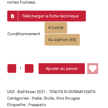
notes fruitées.
Télécharger la fiche technique
A l'unité

Conditionnement
Au carton (X6)
Ajouter au panier
quantité
de
Bell'Assai
2021
UGS :
Bell'Assai 2021 - TENUTA DI DONNAFUGATA
-
Catégories :
Italie
,
Sicile
,
Vins Rouges
DONNAFUGATA
Étiquette :
Frappato