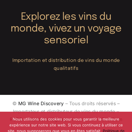
Explorez les vins du
monde, vivez un voyage
sensoriel
Importation et distribution de vins du monde
qualitatifs
©
MG Wine Discovery
– Tous droits réservés –
Importateur et distributeur de vins du monde –
RGPD
–
Mentions légales
– Réalisation :
EvolCom
Nous utilisons des cookies pour vous garantir la meilleure
expérience sur notre site web. Si vous continuez à utiliser ce
site, nous supposerons que vous en êtes satisfait.
Politique de