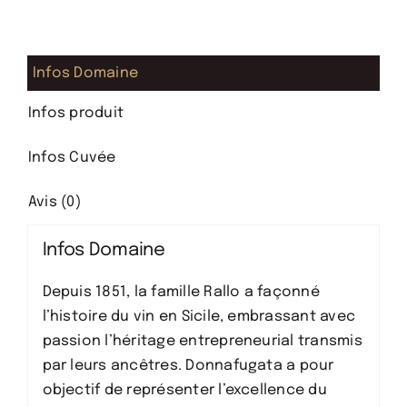
-
vin
rouge
Infos Domaine
léger
et
Infos produit
fruité
Infos Cuvée
Avis (0)
Infos Domaine
Depuis 1851, la famille Rallo a façonné
l’histoire du vin en Sicile, embrassant avec
passion l’héritage entrepreneurial transmis
par leurs ancêtres. Donnafugata a pour
objectif de représenter l’excellence du