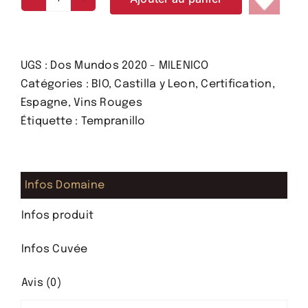
quantité
de
Dos
Mundos
UGS :
Dos Mundos 2020 - MILENICO
2020
Catégories :
BIO
,
Castilla y Leon
,
Certification
,
-
Espagne
,
Vins Rouges
MILENICO
Étiquette :
Tempranillo
-
vin
rouge
Infos Domaine
puissant
et
Infos produit
épicé
Infos Cuvée
Avis (0)