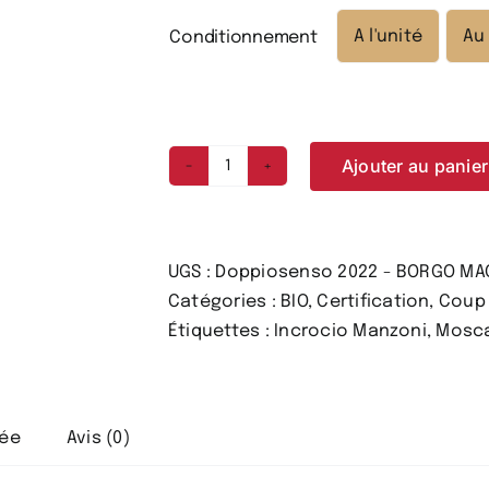
A l'unité
Au
Conditionnement

Ajouter au panier
quantité
de
Doppiosenso
2022
UGS :
Doppiosenso 2022 - BORGO MA
-
Catégories :
BIO
,
Certification
,
Coup 
BORGO
Étiquettes :
Incrocio Manzoni
,
Mosc
MACERETO
-
vin
vée
Avis (0)
blanc
rond