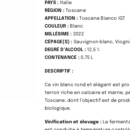
PAYS :
Italie
RÉGION :
Toscane
APPELLATION :
Toscana Bianco IGT
COULEUR :
Blanc
MILLÉSIME :
2022
CÉPAGE(S) :
Sauvignon blanc, Viogni
DEGRÉ D’ALCOOL :
12,5 %
CONTENANCE :
0,75 L
DESCRIPTIF :
Ce vin blanc rond et élégant est pr
terroir riche en calcaire et marne, 
Toscane, dont l’objectif est de produ
biologique.
Vinification et élevage :
La fermenta
est conduite à température contrôlé