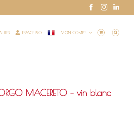
Facebook
Instagram
Link
LITES
ESPACE PRO
MON COMPTE
BORGO MACERETO – vin blanc