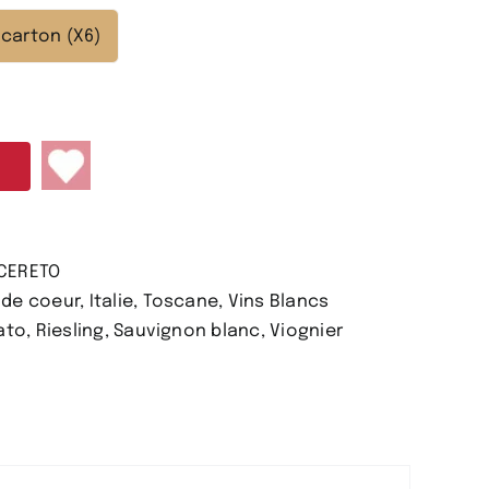
 carton (X6)
CERETO
de coeur
,
Italie
,
Toscane
,
Vins Blancs
ato
,
Riesling
,
Sauvignon blanc
,
Viognier