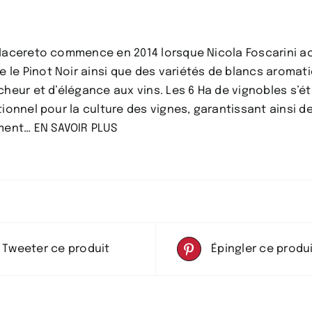
et
élégant
o Macereto commence en 2014 lorsque Nicola Foscarini ac
 le Pinot Noir ainsi que des variétés de blancs aromat
îcheur et d’élégance aux vins. Les 6 Ha de vignobles s’é
tionnel pour la culture des vignes, garantissant ainsi d
ement…
EN SAVOIR PLUS
Tweeter ce produit
Épingler ce produ