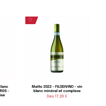
♡
Blanc
Matto 2022 – FILODIVINO – vin
RDS –
blanc minéral et complexe
isé
Dès 
17,30
€