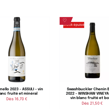
♡
Stock épuisé
nello 2023 – ASSULI – vin
Swashbuckler Chenin 
anc fruité et minéral
2022 – WINSHAW VINEYA
vin blanc fruité et bo
Dès 
16,70
€
Dès 
21,50
€