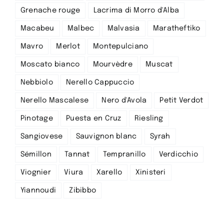
Grenache rouge
Lacrima di Morro d'Alba
Macabeu
Malbec
Malvasia
Maratheftiko
Mavro
Merlot
Montepulciano
Moscato bianco
Mourvèdre
Muscat
Nebbiolo
Nerello Cappuccio
Nerello Mascalese
Nero d'Avola
Petit Verdot
Pinotage
Puesta en Cruz
Riesling
Sangiovese
Sauvignon blanc
Syrah
Sémillon
Tannat
Tempranillo
Verdicchio
Viognier
Viura
Xarello
Xinisteri
Yiannoudi
Zibibbo