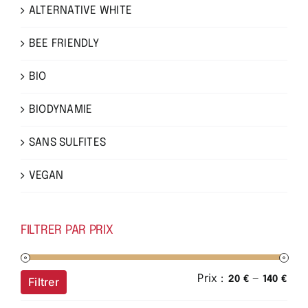
ALTERNATIVE WHITE
BEE FRIENDLY
BIO
BIODYNAMIE
SANS SULFITES
VEGAN
FILTRER PAR PRIX
Prix :
—
Prix
Prix
20 €
140 €
Filtrer
min
ma