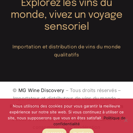
Explorez les vins du
monde, vivez un voyage
sensoriel
Importation et distribution de vins du monde
qualitatifs
©
MG Wine Discovery
– Tous droits réservés –
Importateur et distributeur de vins du monde –
RGPD
–
Mentions légales
– Réalisation :
EvolCom
Nous utilisons des cookies pour vous garantir la meilleure
expérience sur notre site web. Si vous continuez à utiliser ce
site, nous supposerons que vous en êtes satisfait.
Politique de
L’abus d’alcool est dangereux pour la santé – A
confidentialité
consommer avec modération
J'accepte
Je refuse