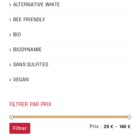
ALTERNATIVE WHITE
BEE FRIENDLY
BIO
BIODYNAMIE
SANS SULFITES
VEGAN
FILTRER PAR PRIX
Prix :
—
Prix
Prix
20 €
140 €
Filtrer
min
ma