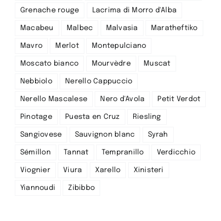
Grenache rouge
Lacrima di Morro d'Alba
Macabeu
Malbec
Malvasia
Maratheftiko
Mavro
Merlot
Montepulciano
Moscato bianco
Mourvèdre
Muscat
Nebbiolo
Nerello Cappuccio
Nerello Mascalese
Nero d'Avola
Petit Verdot
Pinotage
Puesta en Cruz
Riesling
Sangiovese
Sauvignon blanc
Syrah
Sémillon
Tannat
Tempranillo
Verdicchio
Viognier
Viura
Xarello
Xinisteri
Yiannoudi
Zibibbo