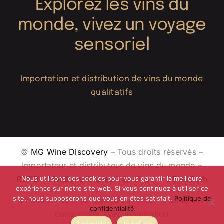
Explorez les vins du
monde, vivez un voyage
sensoriel
Importation et distribution de vins du monde
qualitatifs
©
MG Wine Discovery
– Tous droits réservés –
Importateur et distributeur de vins du monde –
RGPD
–
Mentions légales
– Réalisation :
EvolCom
Nous utilisons des cookies pour vous garantir la meilleure
expérience sur notre site web. Si vous continuez à utiliser ce
site, nous supposerons que vous en êtes satisfait.
Politique de
L’abus d’alcool est dangereux pour la santé – A
confidentialité
consommer avec modération
J'accepte
Je refuse